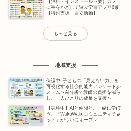
【無料・インストール不要】カメラ
に手をかざして遊ぶ学習アプリ6選
【特別支援・自立活動】
もっと見る
地域支援
保護中: 子どもの「見えない力」を
可視化する社会的能力アンケートシ
ステム〜AI分析で教師の負担を減ら
し、一人ひとりの成長を支援〜
【実験中】AIと仲間と、一緒に学ぼ
う。「WakuWakuコミュニティチャ
ット」がついにオープン！