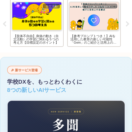
X
自立活動
Google workspace活用
連
【肢体不自由】身体の動き（自
【参考プロンプトつき！】AIを
【
お
立活動）の学習に関わる５つの
活用した教育の新しい可能性
童
ジ
考え方【目標設定のポイント】
「Gem」のご紹介と活用上の注
【
意点
🎉 新サービス登場
学校DXを、もっとわくわくに
8つの新しいAIサービス