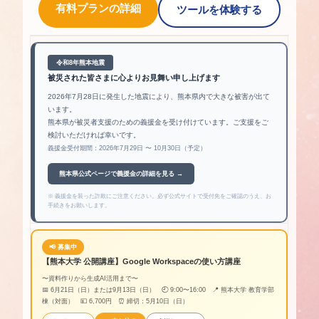
有料プランの詳細
ツールを体験する
令和8年熊本地震
被災された皆さまに心よりお見舞い申し上げます
2026年7月28日に発生した地震により、熊本県内で大きな被害が出て
います。
熊本県が被災者支援のための義援金を受け付けています。ご支援をご
検討いただければ幸いです。
義援金受付期間：2026年7月29日 〜 10月30日（予定）
熊本県公式ページで義援金の詳細を見る →
※ 義援金を装った詐欺にご注意ください。必ず公式サイトで受付先をご確認のうえ、お
手続きをお願いします。
📢 募集中
【熊本大学 公開講座】Google Workspaceの使い方講座
〜資料作りから生成AI活用まで〜
📅 6月21日（日）または9月13日（日） 🕘 9:00〜16:00 📍 熊本大学 教育学部
棟（対面） 💴 6,700円 ⏰ 締切：5月10日（日）