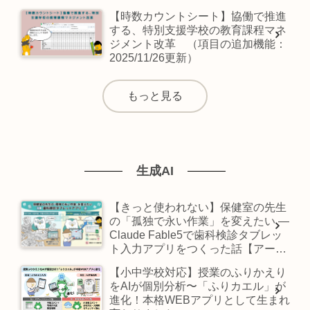
【時数カウントシート】協働で推進
する、特別支援学校の教育課程マネ
ジメント改革 （項目の追加機能：
2025/11/26更新）
もっと見る
生成AI
【きっと使われない】保健室の先生
の「孤独で永い作業」を変えたい —
Claude Fable5で歯科検診タブレッ
ト入力アプリをつくった話【アート
作品状態】
【小中学校対応】授業のふりかえり
をAIが個別分析〜「ふりカエル」が
進化！本格WEBアプリとして生まれ