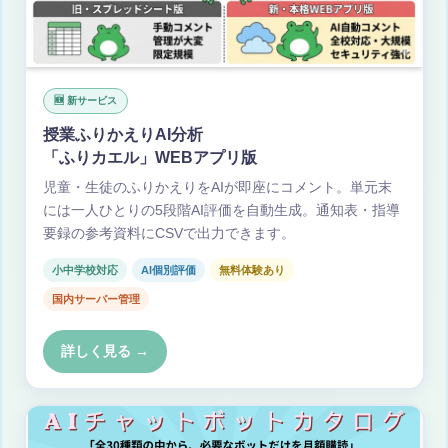
🆕 新サービス
授業ふりかえりAI分析
「ふりカエル」WEBアプリ版
児童・生徒のふりかえりをAIが即座にコメント。単元末
には一人ひとりの5段階AI評価を自動生成。通知表・指導
要録の参考資料にCSVで出力できます。
小中学校対応
AI個別評価
無料体験あり
国内サーバー管理
詳しく見る →