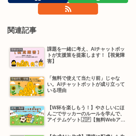
関連記事
課題を一緒に考え、AIチャットボッ
学校をDX
トが支援策を提案します！【視覚障
害】
「無料で使えて当たり前」じゃな
学校研究・研修
い。AIチャットボットが成り立って
いる理由
【W杯を楽しもう！】やさしいにほ
授業・教材
んごでサッカーのルールを学んで、
アイテムゲット🇯🇵【無料Webアプ
リ】