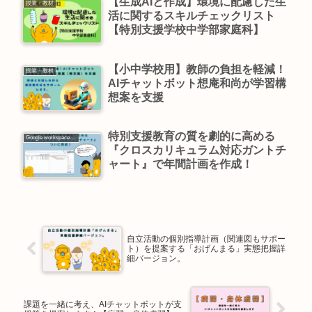
【生成AIと作成】環境に配慮した生
授業・教材
活に関するスキルチェックリスト
【特別支援学校中学部家庭科】
【小中学校用】教師の負担を軽減！
授業・教材
AIチャットボット想庵和尚が学習構
想案を支援
特別支援教育の質を劇的に高める
Google workspace活用
『クロスカリキュラム対応ガントチ
ャート』で年間計画を作成！
自立活動の個別指導計画（関連図もサポー
ト）を提案する「おげんまる」実態把握詳
細バージョン。
課題を一緒に考え、AIチャットボットが支