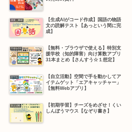
【生成AIがコード作成】国語の物語
授業・教材
文の読解テスト【あっという間に完
成】
【無料・ブラウザで使える】特別支
学校をDX
援学校（知的障害）向け算数アプリ
31本まとめ【さんすう☆１想定】
【自立活動】空間で手を動かしてア
ゲーム
イテムゲット「エアキャッチャー」
【無料Webアプリ】
【初期学習】チーズをめざせ！くい
自立活動
しんぼうマウス【なぞり書き】