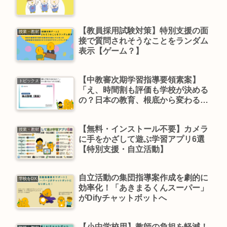
【教員採用試験対策】特別支援の面
授業・教材
接で質問されそうなことをランダム
表示【ゲーム？】
【中教審次期学習指導要領素案】
トピックス
「え、時間割も評価も学校が決める
の？日本の教育、根底から変わる4
つの大改革」notebookLMで要約し
てみた！
【無料・インストール不要】カメラ
授業・教材
に手をかざして遊ぶ学習アプリ6選
【特別支援・自立活動】
自立活動の集団指導案作成を劇的に
学校をDX
効率化！「あきまるくんスーパー」
がDifyチャットボットへ
【小中学校用】教師の負担を軽減！