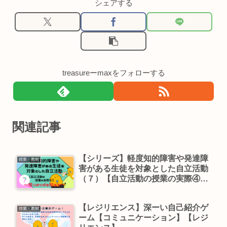
シェアする
treasureーmaxをフォローする
関連記事
【シリーズ】軽度知的障害や発達障
授業・教材
害がある生徒を対象とした自立活動
（７）【自立活動の授業の実際④－
相手を知ろう、自分を知ろう ～怒
りのツボを知ろう～－】
【レジリエンス】深ーい自己紹介ゲ
授業・教材
ーム【コミュニケーション】【レジ