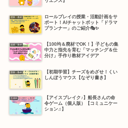
リエンス】
ロールプレイの授業・活動計画をサ
授業・教材
ポート！AIチャットボット「ドラマ
プランナー」のご紹介🎭✨
【100均＆廃材でOK！】子どもの集
授業・教材
中力と指先を育む「マッチング＆仕
分け」手作り教材アイデア
【初期学習】チーズをめざせ！くい
授業・教材
しんぼうマウス【なぞり書き】
【アイスブレイク♪】船長さんの命
生成AI
令ゲーム（個人版）【コミュニケー
ション♫】