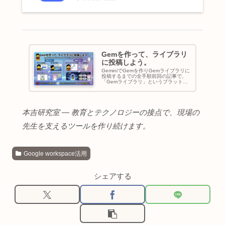
Gemを作って、ライブラリ
に投稿しよう。
GeminiでGemを作りGemライブラリに
投稿するまでの全手順前回の記事で、
「Gemライブラリ」というプラットフ
ォームをご紹介しました。先生が作っ
たGem（カスタムAI）を共有し、全国
の先生が画像生成・音楽作成・スライ
ド・学級通信などのコ...
本吉研究室 — 教育とテクノロジーの接点で、現場の
先生を支えるツールを作り続けます。
Google workspace活用
シェアする