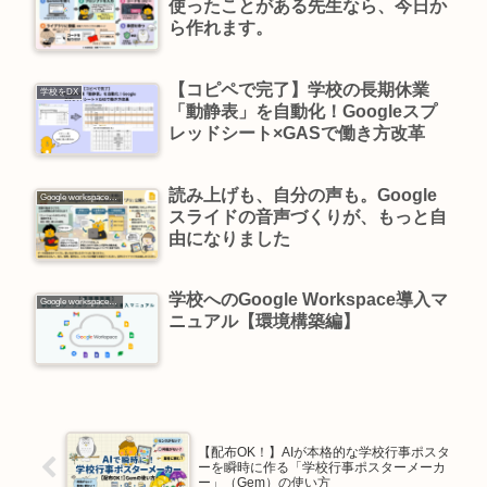
使ったことがある先生なら、今日か
ら作れます。
【コピペで完了】学校の長期休業
学校をDX
「動静表」を自動化！Googleスプ
レッドシート×GASで働き方改革
読み上げも、自分の声も。Google
Google workspace活用
スライドの音声づくりが、もっと自
由になりました
学校へのGoogle Workspace導入マ
Google workspace活用
ニュアル【環境構築編】
【配布OK！】AIが本格的な学校行事ポスタ
ーを瞬時に作る「学校行事ポスターメーカ
ー」（Gem）の使い方