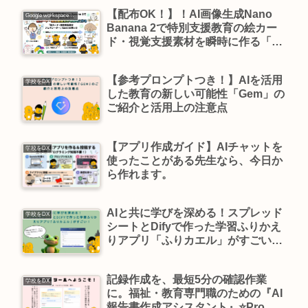
【配布OK！】！AI画像生成Nano
Google workspace活用
Banana 2で特別支援教育の絵カー
ド・視覚支援素材を瞬時に作る「絵
カード・視覚支援素材ジェネレータ
ー」（Gem）の使い方
【参考プロンプトつき！】AIを活用
学校をDX
した教育の新しい可能性「Gem」の
ご紹介と活用上の注意点
【アプリ作成ガイド】AIチャットを
学校をDX
使ったことがある先生なら、今日か
ら作れます。
AIと共に学びを深める！スプレッド
学校をDX
シートとDifyで作った学習ふりかえ
りアプリ「ふりカエル」がすごい！
【小学校用】
記録作成を、最短5分の確認作業
学校をDX
に。福祉・教育専門職のための『AI
報告書作成アシスタント』⭐️Pro、グ