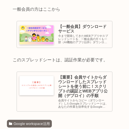
必要です。※URLをタップして、コピ
ーして自分のマイドライブ...
一般会員の方はここから
【一般会員】ダウンロード
サービス
今まで開発してきたWEBアプリやスプ
レッドシートを、一般会員の方々も一
部（AI機能のアプリ以外）ダウンロー
ドできるようになりました。特徴スプ
レッドシートとGASコードと連携させ
ることで関数を使うことなく複雑な処
理ができるようになります。実現...
このスプレッドシートは、認証作業が必要です。
【重要】会員サイトからダ
ウンロードしたスプレッド
シートを使う前に！スクリ
プトの認証とWEBアプリ公
開（デプロイ）の手順
会員サイトからコピー（ダウンロー
ド）したGoogleスプレッドシートは、
あなたの作業を効率化するGoogle
Apps Script (GAS) のスクリプトが埋め
込まれています。稼働させるためには
ひと手間必要です。この記事を参考に
自分のパ...
Google workspace活用