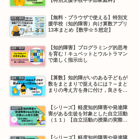
【特別支援学校中学部家庭科】
【無料・ブラウザで使える】特別支
授業・教材
援学校（知的障害）向け算数アプリ
13本まとめ【数学☆５想定】
【知的障害】プログラミング的思考
授業・教材
を育む！キュベットとウルトラマン
で楽しく指示出し
【算数】知的障がいのある子どもが
授業・教材
数をまとまりで捉えるには？～まと
まりの考え方を身に付け，良さを感
じ，生活場面に活かす～【授業・教
材】
【シリーズ】軽度知的障害や発達障
知的障害
害がある生徒を対象とした自立活動
（１１）【自立活動の授業の実際⑧
－リフレーミングを知ろう！－】
【シリーズ】軽度知的障害や発達障
授業・教材