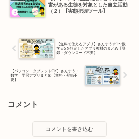
害がある生徒を対象とした自立活動
（２）【実態把握ツール】
【無料で使えるアプリ】さんすう☆1〜数
学☆5を想定したアプリ教材のまとめ【登
録・ダウンロード不要】
【パソコン・タブレットOK】さんすう・
数学 学習アプリまとめ【無料・登録不
要】
コメント
コメントを書き込む