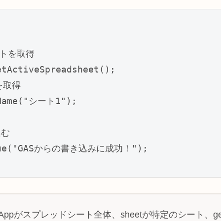
トを取得

tActiveSpreadsheet();

取得

Name("シート1");

む

Value("GASからの書き込みに成功！");

eetAppがスプレッドシート全体、sheetが特定のシート、ge