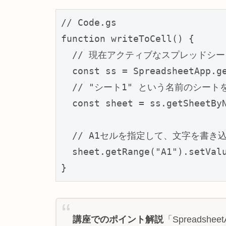
// Code.gs

function writeToCell() {

  // 現在アクティブなスプレッドシー
  const ss = SpreadsheetApp.ge
  // "シート1" という名前のシートを
  const sheet = ss.getSheetBy
  // A1セルを指定して、文字を書き込
  sheet.getRange("A1").set
}
講座でのポイント解説
「Spreadsh