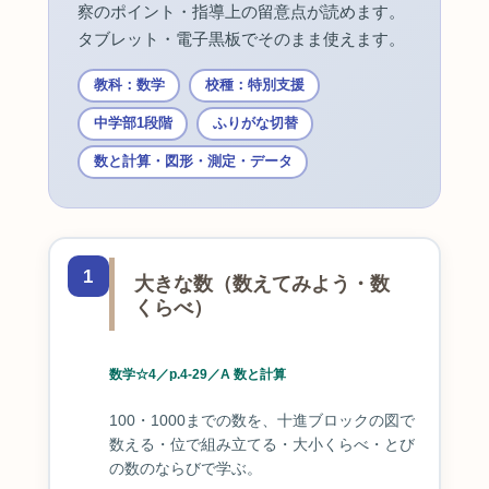
察のポイント・指導上の留意点が読めます。
タブレット・電子黒板でそのまま使えます。
教科：数学
校種：特別支援
中学部1段階
ふりがな切替
数と計算・図形・測定・データ
1
大きな数（数えてみよう・数
くらべ）
数学☆4／p.4-29／A 数と計算
100・1000までの数を、十進ブロックの図で
数える・位で組み立てる・大小くらべ・とび
の数のならびで学ぶ。