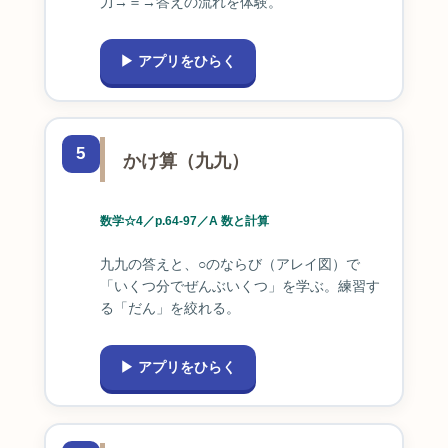
力→＝→答えの流れを体験。
▶ アプリをひらく
5
かけ算（九九）
数学☆4／p.64-97／A 数と計算
九九の答えと、○のならび（アレイ図）で
「いくつ分でぜんぶいくつ」を学ぶ。練習す
る「だん」を絞れる。
▶ アプリをひらく