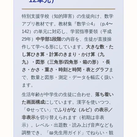
特別支援学校（知的障害）の生徒向け、数学
アプリ教材です。教材集『数学☆4』（p.4〜
142）の単元に対応し、学習指導要領（平成
29年）
中学部1段階
の内容を、生徒が直接操
作して学べる形にしています。
大きな数・た
し算ひき算・計算のきまり・かけ算（九
九）・図形（三角形/四角形・箱の形）・長
さ・かさ・重さ・時刻と時間・表とグラフ
ま
で、数量と図形・測定・データを幅広く扱い
ます。
生活年齢が中学生の生徒に合わせ、
落ち着い
た画面構成
にしています。漢字を使いつつ、
「⚙せってい」で
ふりがな（ルビ）の表示／
非表示
を切り替えられます（初期は非表
示）。レベル・出題数・読み上げ音声なども
調整でき、「📖先生用ガイド」でねらい・観