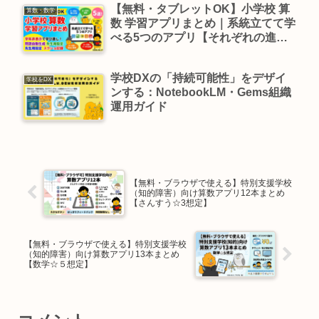
【無料・タブレットOK】小学校 算
算数・数学
数 学習アプリまとめ｜系統立てて学
べる5つのアプリ【それぞれの進度
で学ぶ】
学校DXの「持続可能性」をデザイ
学校をDX
ンする：NotebookLM・Gems組織
運用ガイド
【無料・ブラウザで使える】特別支援学校
（知的障害）向け算数アプリ12本まとめ
【さんすう☆3想定】
【無料・ブラウザで使える】特別支援学校
（知的障害）向け算数アプリ13本まとめ
【数学☆５想定】