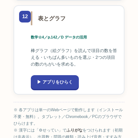
12
表とグラフ
数学☆4／p.142／D データの活用
棒グラフ（絵グラフ）を読んで項目の数を答
える・いちばん多いものを選ぶ・2つの項目
の数のちがいを求める。
▶ アプリをひらく
※ 各アプリは単一のWebページで動作します（インストール
不要・無料）。タブレット／Chromebook／PCのブラウザで
ひらけます。
※ 漢字には「⚙せってい」で
ふりがな
をつけられます（初期
は非表示）。出題数・問題の種類・読み上げ音声・すすみ方