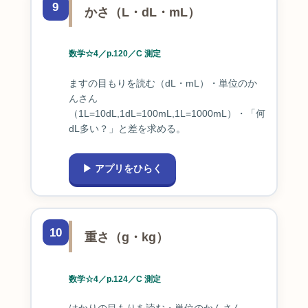
9
かさ（L・dL・mL）
数学☆4／p.120／C 測定
ますの目もりを読む（dL・mL）・単位のか
んさん
（1L=10dL,1dL=100mL,1L=1000mL）・「何
dL多い？」と差を求める。
▶ アプリをひらく
10
重さ（g・kg）
数学☆4／p.124／C 測定