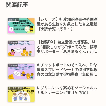
関連記事
【シリーズ】軽度知的障害や発達障
授業・教材
害がある生徒を対象とした自立活動
【実践研究～序章～】
【校務DX】自立活動の指導案、AI
学校をDX
と”相談しながら”作ってみた！指導
案サポーター「あきまるくん」がす
ごい！
AIチャットボットのその先へ。Dify
学校をDX
連携スプレッドシートで特別支援教
育の自立活動学習指導案（集団用）
を革新する「あきまるくんスーパ
ー」！
レジリエンスを高めるソーシャルス
学校研究・研修
キルトレーニング集【AI考案】