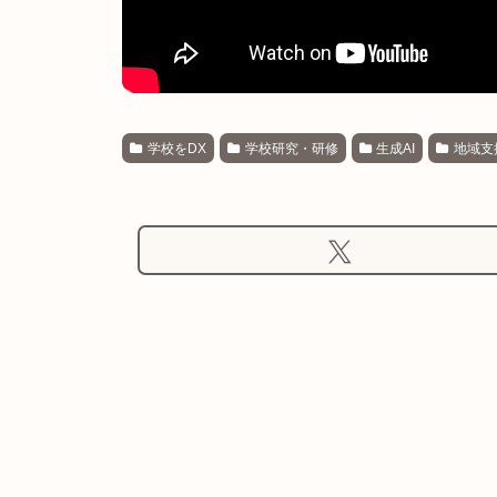
学校をDX
学校研究・研修
生成AI
地域支