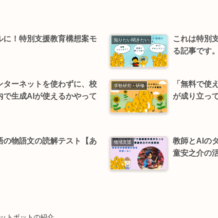
ルに！特別支援教育構想案モ
これは特別支
知りたい聞きたい
る記事です
ンターネットを使わずに、校
「無料で使え
学校研究・研修
で生成AIが使えるかやって
が成り立っ
語の物語文の読解テスト【あ
教師とAIの
地域支援
童安之介の
ャットボットの紹介