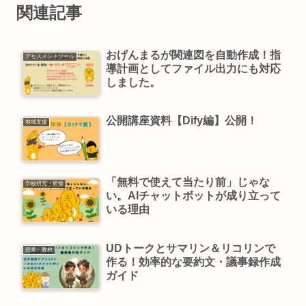
関連記事
おげんまるが関連図を自動作成！指
アセスメントツール
導計画としてファイル出力にも対応
しました。
公開講座資料【Dify編】公開！
地域支援
「無料で使えて当たり前」じゃな
学校研究・研修
い。AIチャットボットが成り立って
いる理由
UDトークとサマリン＆リコリンで
授業・教材
作る！効率的な要約文・議事録作成
ガイド