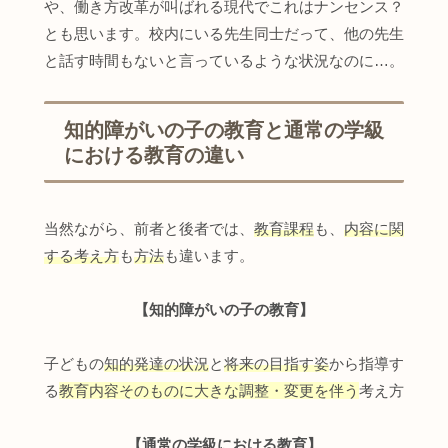
や、働き方改革が叫ばれる現代でこれはナンセンス？
とも思います。校内にいる先生同士だって、他の先生
と話す時間もないと言っているような状況なのに…。
知的障がいの子の教育と通常の学級
における教育の違い
当然ながら、前者と後者では、
教育課程
も、
内容に関
する考え方
も
方法
も違います。
【知的障がいの子の教育】
子どもの
知的発達の状況
と
将来の目指す姿
から指導す
る
教育内容そのものに大きな調整・変更を伴う
考え方
【通常の学級における教育】