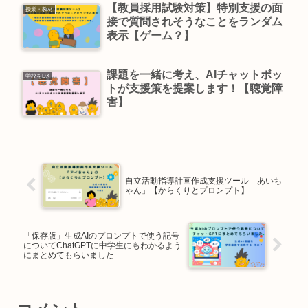
【教員採用試験対策】特別支援の面
授業・教材
接で質問されそうなことをランダム
表示【ゲーム？】
課題を一緒に考え、AIチャットボッ
学校をDX
トが支援策を提案します！【聴覚障
害】
自立活動指導計画作成支援ツール「あいち
ゃん」【からくりとプロンプト】
「保存版」生成AIのプロンプトで使う記号
についてChatGPTに中学生にもわかるよう
にまとめてもらいました