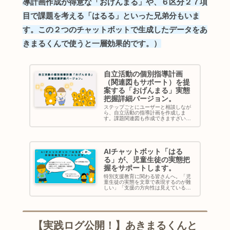
導計画作成が得意な「おげんまる」や、６区分２７項
目で課題を考える「はるる」といった兄弟分もいま
す。この２つのチャットボットで生成したデータをあ
きまるくんで使うと一層効果的です。）
自立活動の個別指導計画
（関連図もサポート）を提
案する「おげんまる」実態
把握詳細バージョン。
ステップごとにユーザーと相談しなが
ら、自立活動の指導計画を作成しま
す。課題関連図も作成できますざいち
ゃんおげんまるは以下の点についてサ
ポートします。・流れ図に沿ったデー
タを分析して抽出していきます。・児
童生徒の情報から、「自立活動６区分
２７...
AIチャットボット「はる
る」が、児童生徒の実態把
握をサポートします。
特別支援教育に関わる皆さんへ。「児
童生徒の実態を文章で表現するのが難
しい」「支援の方向性は見えているけ
ど、どう言語化すればいいか悩む」そ
んな場面はありませんか？Dify上で開発
した**AIチャットボット「はるる」**
は、教師と一緒に、児童生...
【実践ログ公開！】あきまるくんと