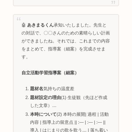
🤖
あきまるくん
承知いたしました。先生と
の対話で、〇〇さんのための素晴らしい計画
ができましたね。それでは、これまでの内容
をまとめて、指導案（細案）を完成させま
す。
自立活動学習指導案（細案）
題材名
気持ちの温度差
題材設定の理由
(1) 生徒観（先ほど作成
した文章）…
本時について
(2) 本時の展開| 過程 | 活動
内容 | 指導上の留意点 || :— | :— | :— ||
導入 | はじまりの歌を歌う… | 落ち着い