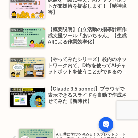
アセスメントツール
トが支援策を提案します！【精神障
害】
【概要説明】自立活動の指導計画作
学校をDX
成支援ツール「あいちゃん」【生成
AIによる作業効率化】
【やってみたシリーズ】校内のネッ
学校をDX
トワーク内で、Difyを使ってAIチャ
ットボットを使うことができるの
か！
【Claude 3.5 sonnet】ブラウザで
お知らせ
表示できるスライドを自動で作成さ
せてみた【新時代】
AIと共に学びを深める！スプレッドシート