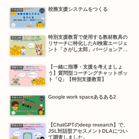
校務支援システムをつくる
学校をDX
特別支援教育で使用する教材教具の
自立活動
リサーチに特化したAI検索エージェ
ント「さがし太郎」バージョンアッ
プしました。
【一緒に指導・支援を考えましょ
学校をDX
う】質問型コーチングチャットボッ
ト「Q」【特別支援教育】
Google work spaceあるある2
学校をDX
【ChatGPTのdeep research】で、
学校をDX
JSL対話型アセスメントDLAについ
て調査しました。