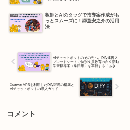
教師とAIのタッグで指導案作成がも
生成AI
っとスムーズに！獅童安之介の活用
法
AIチャットボットのその先へ。Dify連携ス
プレッドシートで特別支援教育の自立活動
学習指導案（集団用）を革新する「あきま
るくんスーパー」！
Xserver VPSを利用したDify環境の構築と
AIチャットボットの導入ガイド
コメント