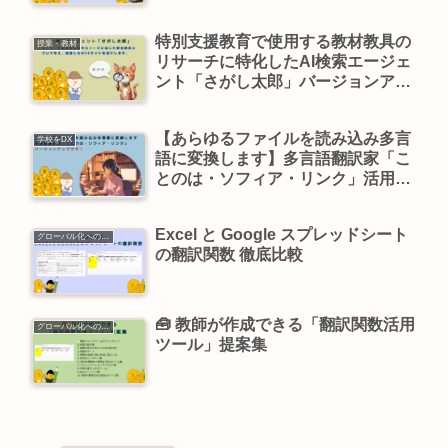
特別支援教育で使用する教材教具の
授業・教材
リサーチに特化したAI検索エージェ
ント「さがし太郎」バージョンアッ
プしました。
【あらゆるファイルを読み込み多言
学校をDX
語に変換します】多言語翻訳家「こ
とのは・ソフィア・リンク」活用例
の動画あり！
Excel と Google スプレッドシート
グローバル化への対応
の翻訳関数 徹底比較
🧰 教師が作成できる「翻訳関数活用
グローバル化への対応
ツール」提案集